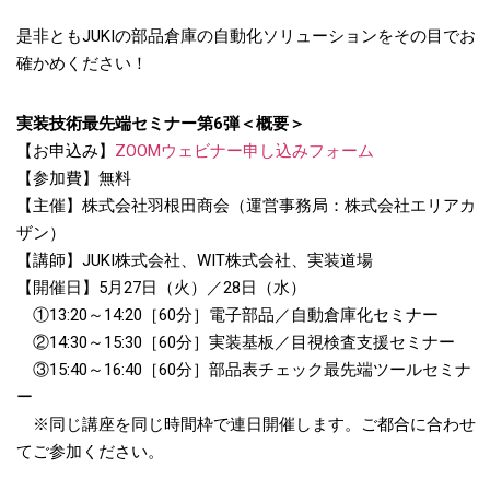
是非ともJUKIの部品倉庫の自動化ソリューションをその目でお
確かめください！
実装技術最先端セミナー第6弾＜概要＞
【お申込み】
ZOOMウェビナー申し込みフォーム
【参加費】無料
【主催】株式会社羽根田商会（運営事務局：株式会社エリアカ
ザン）
【講師】JUKI株式会社、WIT株式会社、実装道場
【開催日】5月27日（火）／28日（水）
①13:20～14:20［60分］電子部品／自動倉庫化セミナー
②14:30～15:30［60分］実装基板／目視検査支援セミナー
③15:40～16:40［60分］部品表チェック最先端ツールセミナ
ー
※同じ講座を同じ時間枠で連日開催します。ご都合に合わせ
てご参加ください。