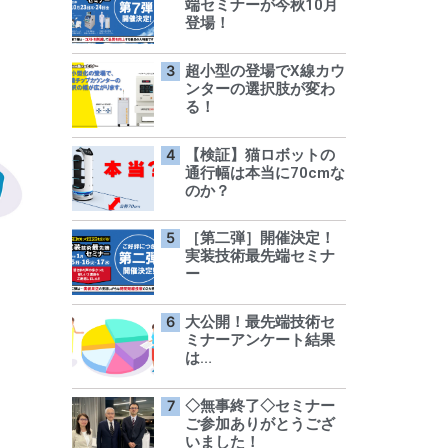
端セミナーが今秋10月
登場！
超小型の登場でX線カウ
ンターの選択肢が変わ
る！
【検証】猫ロボットの
通行幅は本当に70cmな
のか？
［第二弾］開催決定！
実装技術最先端セミナ
ー
！
大公開！最先端技術セ
ミナーアンケート結果
は…
◇無事終了◇セミナー
ご参加ありがとうござ
いました！