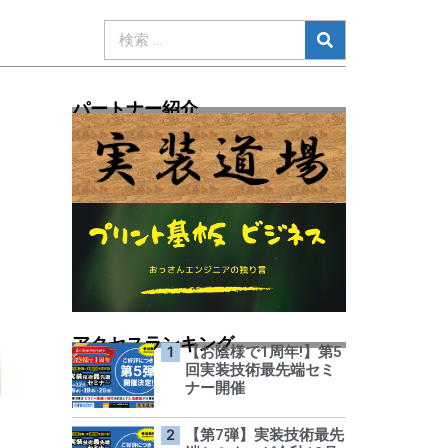
パートナー紹介
アクセスランキング
【お陰様で1周年!】第5
回実装技術最先端セミ
ナー開催
【第7弾】実装技術最先