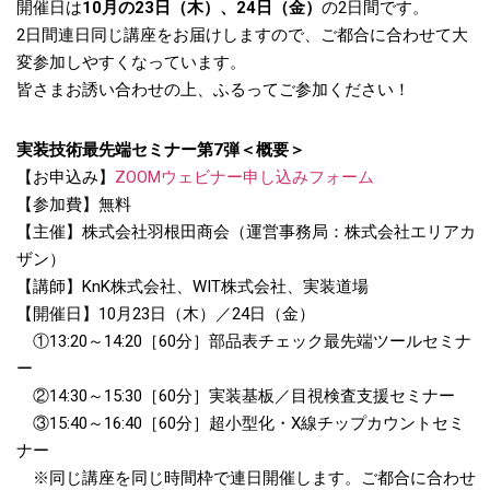
開催日は
10月の23日（木）、24日（金）
の2日間です。
2日間連日同じ講座をお届けしますので、ご都合に合わせて大
変参加しやすくなっています。
皆さまお誘い合わせの上、ふるってご参加ください！
実装技術最先端セミナー第7弾＜概要＞
【お申込み】
ZOOMウェビナー申し込みフォーム
【参加費】無料
【主催】株式会社羽根田商会（運営事務局：株式会社エリアカ
ザン）
【講師】KnK株式会社、WIT株式会社、実装道場
【開催日】10月23日（木）／24日（金）
①13:20～14:20［60分］部品表チェック最先端ツールセミナ
ー
②14:30～15:30［60分］実装基板／目視検査支援セミナー
③15:40～16:40［60分］超小型化・X線チップカウントセミ
ナー
※同じ講座を同じ時間枠で連日開催します。ご都合に合わせ