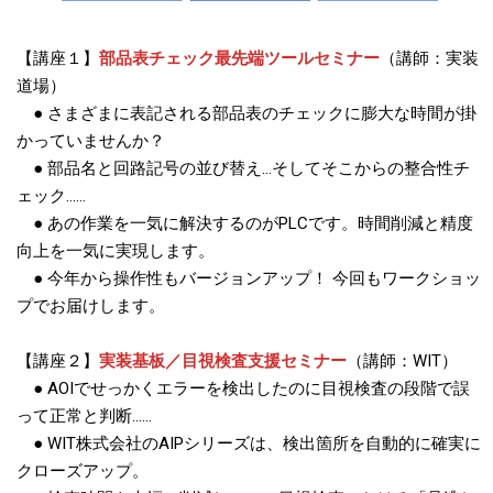
【講座１】
部品表チェック最先端ツールセミナー
（講師：実装
道場）
● さまざまに表記される部品表のチェックに膨大な時間が掛
かっていませんか？
● 部品名と回路記号の並び替え…そしてそこからの整合性チ
ェック……
● あの作業を一気に解決するのがPLCです。時間削減と精度
向上を一気に実現します。
● 今年から操作性もバージョンアップ！ 今回もワークショッ
プでお届けします。
【講座２】
実装基板／目視検査支援セミナー
（講師：WIT）
● AOIでせっかくエラーを検出したのに目視検査の段階で誤
って正常と判断……
● WIT株式会社のAIPシリーズは、検出箇所を自動的に確実に
クローズアップ。